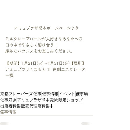
アミュプラザ熊本ホームページより
ミルクレープロールが大好きなあなたへ♡　
口の中でやさしく溶け合う！
絶妙なバランスをお楽しみください。
【期間】1月21日(火)〜1月31日(金)【場所】
アミュプラザくまもと 1F 南側エスカレータ
ー横
京都フレーバーズ
催事
催事情報
イベント
催事場
催事好き
アミュプラザ熊本
期間限定ショップ
出店者募集
販売代理店募集中
催事情報