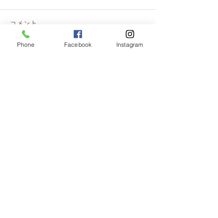
コメント
Phone
Facebook
Instagram
この投稿へのコメントは利用でき
なくなりました。詳細はサイト所
有者にお問い合わせください。
〒604-0073 京都府京都市中京区夷川通油小路
西入西夷川ビル1F
TEL:075-741-8701
特定商取引に関する表記
プライバシーポリシー
Copyright ©
2005-2024
【スイーツ 取り寄せ】
FLAVOR'S
All rights reserved.