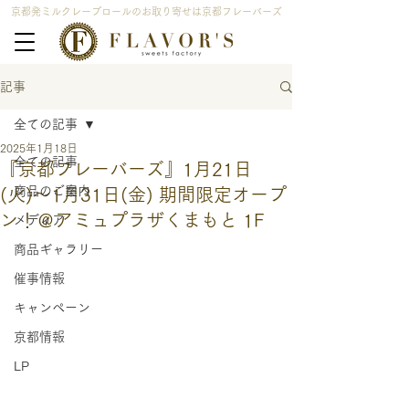
京都発ミルクレープロールのお取り寄せは京都フレーバーズ
記事
全ての記事
2025年1月18日
全ての記事
『京都フレーバーズ』1月21日
商品のご案内
(火)〜1月31日(金) 期間限定オープ
ン！＠アミュプラザくまもと 1F
メディア
商品ギャラリー
催事情報
キャンペーン
京都情報
LP