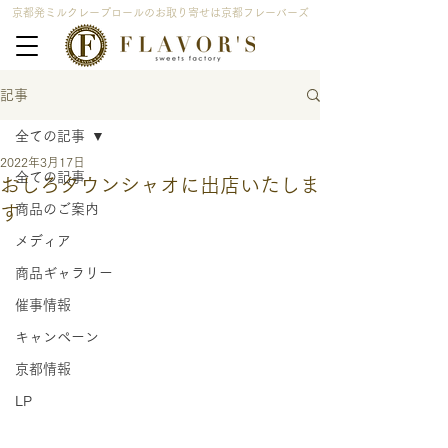
京都発ミルクレープロールのお取り寄せは京都フレーバーズ
記事
全ての記事
2022年3月17日
全ての記事
おしろタウンシャオに出店いたしま
商品のご案内
す
メディア
商品ギャラリー
催事情報
キャンペーン
京都情報
LP