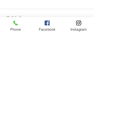
コメント
Phone
Facebook
Instagram
この投稿へのコメントは利用でき
なくなりました。詳細はサイト所
有者にお問い合わせください。
〒604-0073 京都府京都市中京区夷川通油小路
西入西夷川ビル1F
TEL:075-741-8701
特定商取引に関する表記
プライバシーポリシー
Copyright ©
2005-2024
【スイーツ 取り寄せ】
FLAVOR'S
All rights reserved.