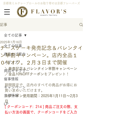
京都発ミルクレープロールのお取り寄せは京都フレーバーズ
記事
全ての記事
2025年1月16日
全ての記事
チーズケーキ発売記念＆バレンタイ
商品のご案内
ン早割キャンペーン。店内全品１
０％オフ。２月３日まで開催
メディア
＼発売記念＆バレンタイン早割キャンペーン
商品ギャラリー
／全品10%OFFクーポン
をプレゼント！
催事情報
期間限定で、店内のすべての商品がお得にお
キャンペーン
買い求めいただけます。
京都情報
※
クーポン使用期間：2025年1月11日〜2月3
日
LP
[ クーポンコード:  214 ] 商品ご注文の際、支
払い方法の画面で、クーポンコードをご入力