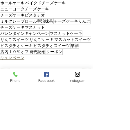
ホールケーキ
ベイクドチーズケーキ
ニューヨークチーズケーキ
チーズケーキピスタチオ
ミルクレープロール宇治抹茶
チーズケーキりんご
チーズケーキマスカット
バレンタインキャンペーン
マスカットケーキ
りんごスイーツ
りんごケーキ
マスカットスイーツ
ピスタチオケーキ
ピスタチオスイーツ
早割
店内１０％オフ
発売記念
クーポン
キャンペーン
Phone
Facebook
Instagram
コメント
この投稿へのコメントは利用でき
なくなりました。詳細はサイト所
有者にお問い合わせください。