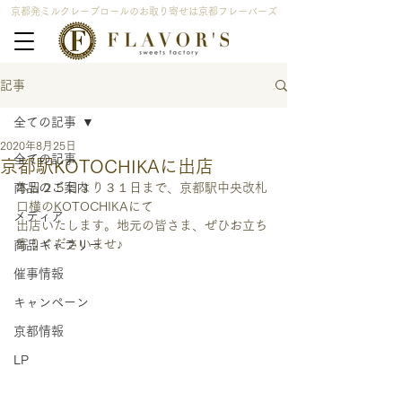
京都発ミルクレープロールのお取り寄せは京都フレーバーズ
記事
全ての記事
2020年8月25日
全ての記事
京都駅KOTOCHIKAに出店
商品のご案内
本日２５日より３１日まで、京都駅中央改札
口横のKOTOCHIKAにて
メディア
出店いたします。地元の皆さま、ぜひお立ち
寄りくださいませ♪
商品ギャラリー
催事情報
キャンペーン
京都情報
LP