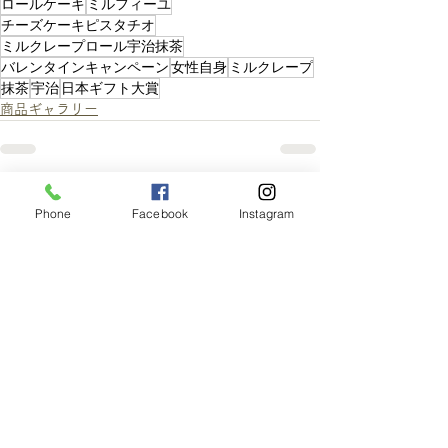
ロールケーキ
ミルフィーユ
チーズケーキピスタチオ
ミルクレープロール宇治抹茶
バレンタインキャンペーン
女性自身
ミルクレープ
抹茶
宇治
日本ギフト大賞
商品ギャラリー
Phone
Facebook
Instagram
コメント
この投稿へのコメントは利用でき
なくなりました。詳細はサイト所
有者にお問い合わせください。
〒604-0073 京都府京都市中京区夷川通油小路