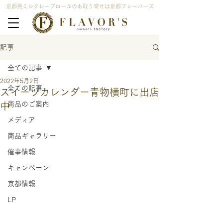
京都発ミルクレープロールのお取り寄せは京都フレーバーズ
記事
全ての記事
2022年5月2日
全ての記事
スイーツカレンダー青物横町に出店
商品のご案内
中
メディア
商品ギャラリー
催事情報
キャンペーン
京都情報
LP